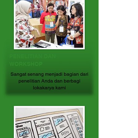
PENELITIAN DAN
WORKSHOP
Sangat senang menjadi bagian dari
penelitian Anda dan berbagi
lokakarya kami