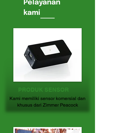
Pelayanan
kami
PRODUK SENSOR
Kami memiliki sensor komersial dan
khusus dari Zimmer Peacock