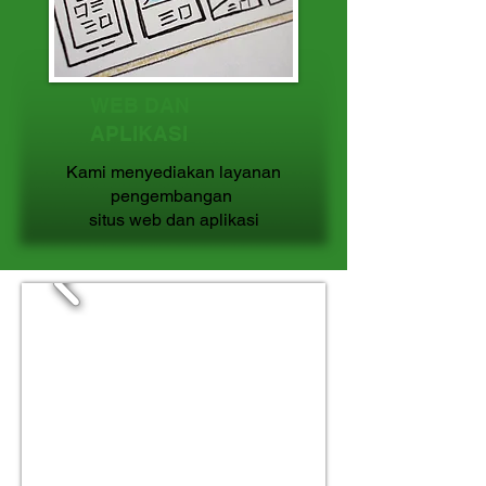
WEB DAN
APLIKASI
Kami menyediakan layanan
pengembangan
situs web dan aplikasi